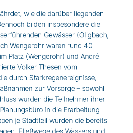
hrdet, wie die darüber liegenden
Dennoch bilden insbesondere die
asserführenden Gewässer (Oligbach,
ach Wengerohr waren rund 40
im Platz (Wengerohr) und André
rierte Volker Thesen vom
ie durch Starkregenereignisse,
 Maßnahmen zur Vorsorge – sowohl
chluss wurden die Teilnehmer ihrer
Planungsbüro in die Erarbeitung
pen je Stadtteil wurden die bereits
tragen, Fließwege des Wassers und