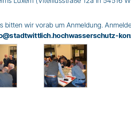
s Lüxem (Vitelliusstraße 12a in 54516 Wit
s bitten wir vorab um Anmeldung. Anmelden
fo@stadtwittlich.hochwasserschutz-ko