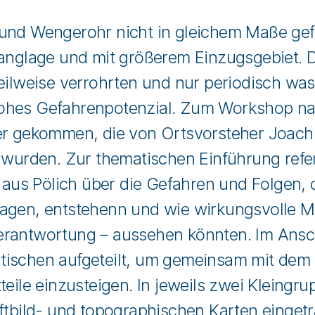
und Wengerohr nicht in gleichem Maße gefä
Hanglage und mit größerem Einzugsgebiet. 
teilweise verrohrten und nur periodisch w
hohes Gefahrenpotenzial. Zum Workshop n
ger gekommen, die von Ortsvorsteher Joach
t wurden. Zur thematischen Einführung refe
s Pölich über die Gefahren und Folgen, d
lagen, entstehenn und wie wirkungsvolle
r Verantwortung – aussehen könnten. Im Ans
ischen aufgeteilt, um gemeinsam mit dem 
eile einzusteigen. In jeweils zwei Kleingrup
uftbild- und topographischen Karten einge