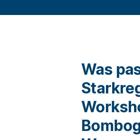
Was pas
Starkre
Worksho
Bombog