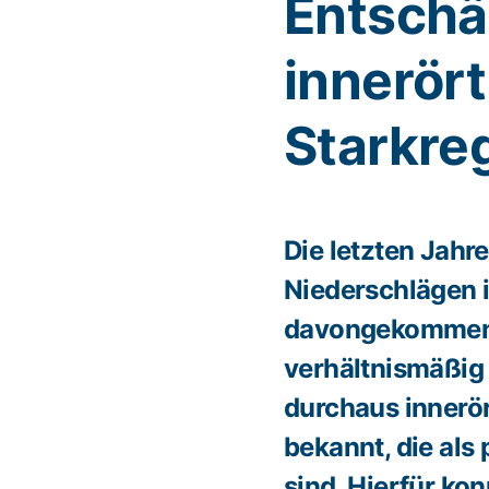
Entschä
innerört
Starkre
Die letzten Jahre
Niederschlägen i
davongekommen u
verhältnismäßig 
durchaus innerör
bekannt, die als
sind. Hierfür ko