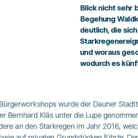
Blick nicht sehr
Begehung Waldkö
deutlich, die si
Starkregenereign
und woraus gesc
wodurch es künft
 Bürgerworkshops wurde der Dauner Stadt
r Bernhard Kläs unter die Lupe genommen.
ere an den Starkregen im Jahr 2016, welc
owie auf privaten Grundstücken führte. De