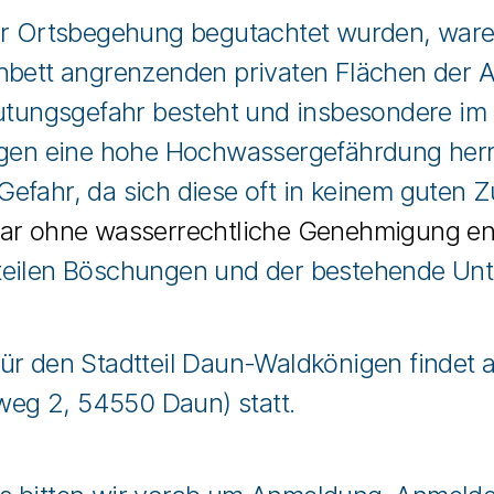
der Ortsbegehung begutachtet wurden, ware
bett angrenzenden privaten Flächen der Anl
utungsgefahr besteht und insbesondere im H
egen eine hohe Hochwassergefährdung herrsc
efahr, da sich diese oft in keinem guten Z
gar ohne wasserrechtliche Genehmigung e
r steilen Böschungen und der bestehende Un
ür den Stadtteil Daun-Waldkönigen findet
weg 2, 54550 Daun) statt.