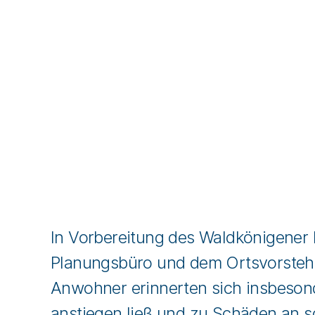
In Vorbereitung des Waldkönigener
Planungsbüro und dem Ortsvorstehe
Anwohner erinnerten sich insbesond
anstiegen ließ und zu Schäden an s