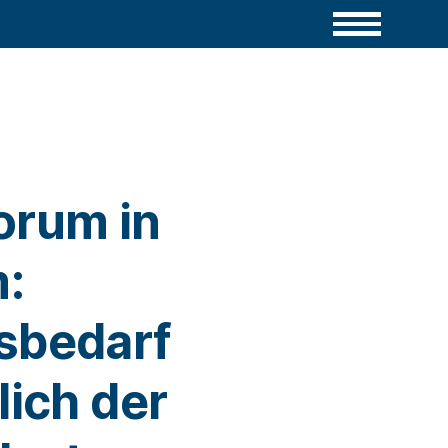
orum in
:
sbedarf
lich der