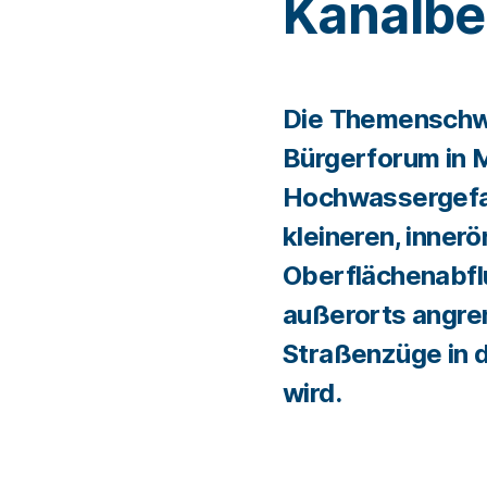
Kanalbe
Die Themenschw
Bürgerforum in 
Hochwassergefa
kleineren, inner
Oberflächenabflu
außerorts angre
Straßenzüge in d
wird.