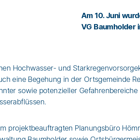
Am 10. Juni wurd
VG Baumholder i
ichen Hochwasser- und Starkregenvorsorge
ch eine Begehung in der Ortsgemeinde Rei
nnter sowie potenzieller Gefahrenbereich
serabflüssen.
 projektbeauftragten Planungsbüro Hömme
waltung Baumholder sowie Ortsbürgermeis