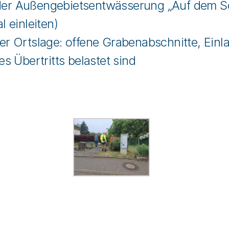
der Außengebietsentwässerung „Auf dem S
l einleiten)
der Ortslage: offene Grabenabschnitte, Ei
es Übertritts belastet sind