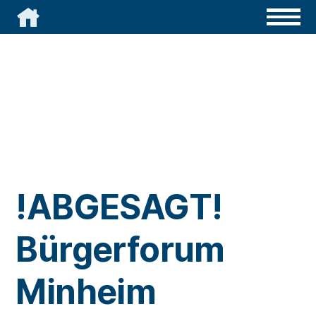

!ABGESAGT!
Bürgerforum
Minheim