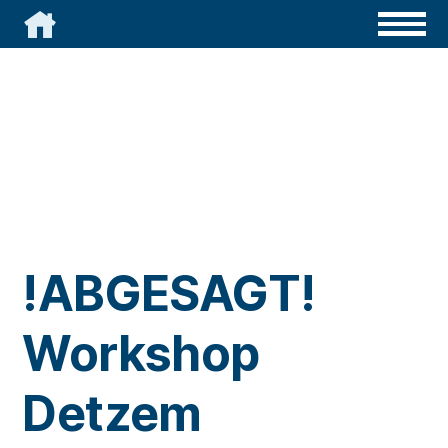

!ABGESAGT!
Workshop
Detzem