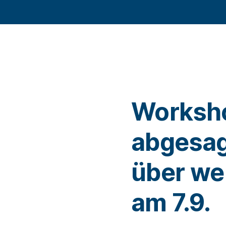
Worksh
abgesag
über we
am 7.9.