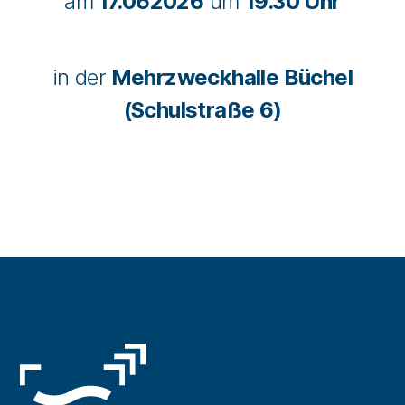
am
17.062026
um
19.30 Uhr
in der
Mehrzweckhalle Büchel
(Schulstraße 6)