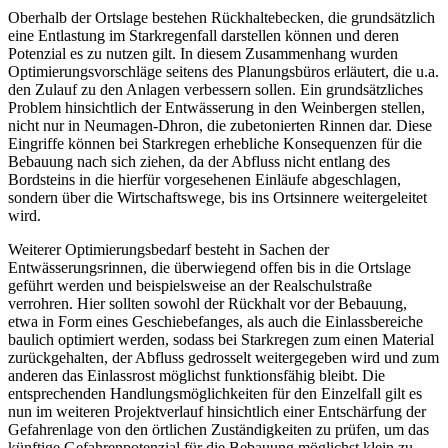
Oberhalb der Ortslage bestehen Rückhaltebecken, die grundsätzlich
eine Entlastung im Starkregenfall darstellen können und deren
Potenzial es zu nutzen gilt. In diesem Zusammenhang wurden
Optimierungsvorschläge seitens des Planungsbüros erläutert, die u.a.
den Zulauf zu den Anlagen verbessern sollen. Ein grundsätzliches
Problem hinsichtlich der Entwässerung in den Weinbergen stellen,
nicht nur in Neumagen-Dhron, die zubetonierten Rinnen dar. Diese
Eingriffe können bei Starkregen erhebliche Konsequenzen für die
Bebauung nach sich ziehen, da der Abfluss nicht entlang des
Bordsteins in die hierfür vorgesehenen Einläufe abgeschlagen,
sondern über die Wirtschaftswege, bis ins Ortsinnere weitergeleitet
wird.
Weiterer Optimierungsbedarf besteht in Sachen der
Entwässerungsrinnen, die überwiegend offen bis in die Ortslage
geführt werden und beispielsweise an der Realschulstraße
verrohren. Hier sollten sowohl der Rückhalt vor der Bebauung,
etwa in Form eines Geschiebefanges, als auch die Einlassbereiche
baulich optimiert werden, sodass bei Starkregen zum einen Material
zurückgehalten, der Abfluss gedrosselt weitergegeben wird und zum
anderen das Einlassrost möglichst funktionsfähig bleibt. Die
entsprechenden Handlungsmöglichkeiten für den Einzelfall gilt es
nun im weiteren Projektverlauf hinsichtlich einer Entschärfung der
Gefahrenlage von den örtlichen Zuständigkeiten zu prüfen, um das
künftige Gefahrenpotenzial für die Bebauung möglichst klein zu