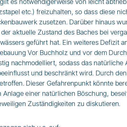
 gilt es notwendigerweise von leicht abtri
tapel etc.) freizuhalten, so dass diese ni
ückenbauwerk zusetzen. Darüber hinaus wu
der aktuelle Zustand des Baches bei verg
ssers geführt hat. Ein weiteres Defizit a
ebauung Vor Buchholz und vor dem Durchl
tig nachmodelliert, sodass das natürliche
beeinflusst und beschränkt wird. Durch den
betroffen. Dieser Gefahrenpunkt könnte ber
nlage einer natürlichen Böschung, beseitig
jeweiligen Zuständigkeiten zu diskutieren.