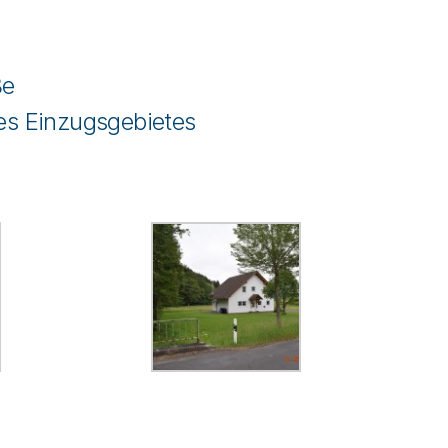
ße
es Einzugsgebietes