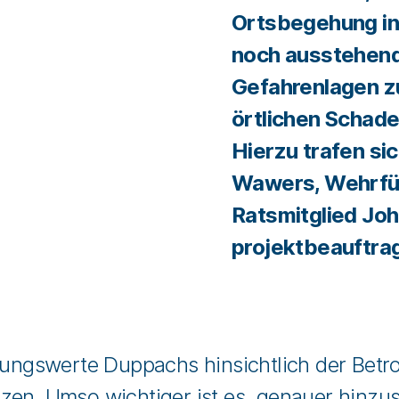
Ortsbegehung in
noch ausstehen
Gefahrenlagen zu
örtlichen Schad
Hierzu trafen si
Wawers, Wehrfü
Ratsmitglied Joh
projektbeauftra
rungswerte Duppachs hinsichtlich der Betro
nzen. Umso wichtiger ist es, genauer hinz