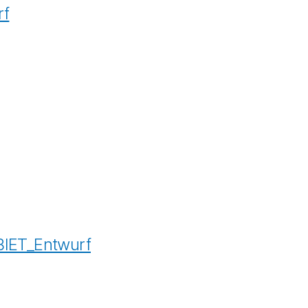
rf
IET_Entwurf