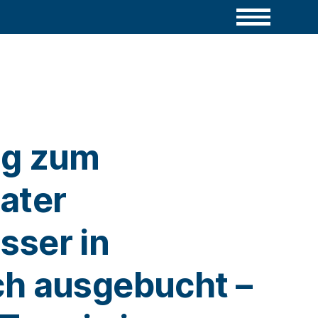
ng zum
ater
ser in
h ausgebucht –