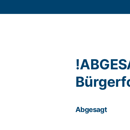
!ABGES
Bürgerf
Abgesagt