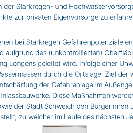
n der Starkregen- und Hochwasservorsorg
nkte zur privaten Eigenvorsorge zu erfahr
n bei Starkregen Gefahrenpotenziale ent
nd aufgrund des (unkontrollierten) Oberflä
 Longens geleitet wird. Infolge einer Unw
sermassen durch die Ortslage. Ziel der we
tschärfung der Gefahrenlage im Außengebie
Einlassbauwerke. Diese Maßnahmen werden 
wie der Stadt Schweich den Bürgerinnen 
tellt, zu welcher im Laufe des nächsten J