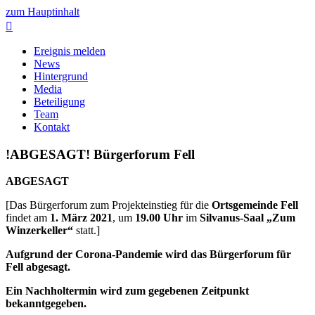
zum Hauptinhalt

Ereignis melden
News
Hintergrund
Media
Beteiligung
Team
Kontakt
!ABGESAGT! Bürgerforum Fell
ABGESAGT
[Das Bürgerforum zum Projekteinstieg für die
Ortsgemeinde Fell
findet am
1. März 2021
, um
19.00 Uhr
im
Silvanus-Saal „Zum
Winzerkeller“
statt.]
Aufgrund der Corona-Pandemie wird das Bürgerforum für
Fell abgesagt.
Ein Nachholtermin wird zum gegebenen Zeitpunkt
bekanntgegeben.