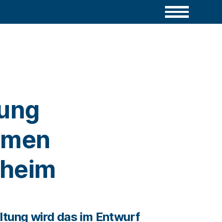
lung
hmen
zheim
ltung wird das im Entwurf